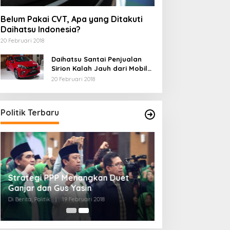
Belum Pakai CVT, Apa yang Ditakuti
Olahraga
Daihatsu Indonesia?
20 Februari 2018
Marko Simic Kelelahan Usai Ara
Daihatsu Santai Penjualan
iala Presiden
Sirion Kalah Jauh dari Mobil
LCGC
20 Februari 2018
 Februari 2018
Politik Terbaru
Strategi PPP Menangkan Duet
Ganjar dan Gus Yasin
Di Berita, Politik
|
19 Februari 2018