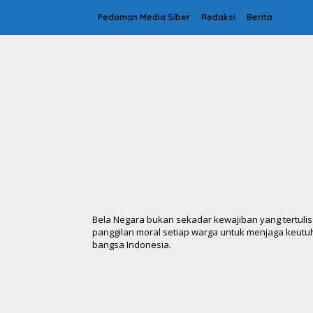
L
e
Pedoman Media Siber
Redaksi
Berita
Olahr
w
a
t
i
k
e
k
o
n
t
e
n
Bela Negara bukan sekadar kewajiban yang tertulis
panggilan moral setiap warga untuk menjaga keutu
bangsa Indonesia.