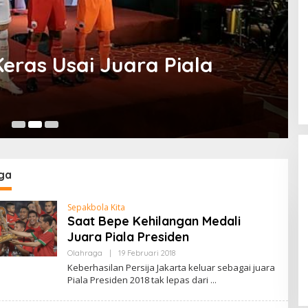
Keras Usai Juara Piala
P
19
ga
Sepakbola Kita
Saat Bepe Kehilangan Medali
Juara Piala Presiden
Ini Dia Hubungan Partai Garuda
dengan Gerindra
Olahraga
|
19 Februari 2018
O
L
Keberhasilan Persija Jakarta keluar sebagai juara
Di Berita, Politik
|
19 Februari 2018
E
Piala Presiden 2018 tak lepas dari
H
A
D