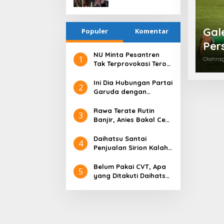
Mampu,
Putri Arum dan
Hadiahkan
Agung Nugroho*
Rumah Layak
Gal
Populer
Huni untuk
Komentar
Kusnul Kulup
Per
NU Minta Pesantren
1
Olahra
Tak Terprovokasi Teror
Orang Gila
Ini Dia Hubungan Partai
2
Garuda dengan
Gerindra
Rawa Terate Rutin
3
Banjir, Anies Bakal Cek
Pabrik Sekitar
Daihatsu Santai
4
Penjualan Sirion Kalah
Jauh dari Mobil LCGC
Belum Pakai CVT, Apa
5
yang Ditakuti Daihatsu
Indonesia?