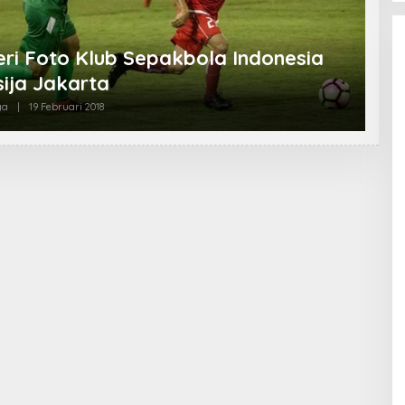
eri Foto Klub Sepakbola Indonesia
sija Jakarta
ga
|
19 Februari 2018
O
L
E
H
A
D
M
I
N