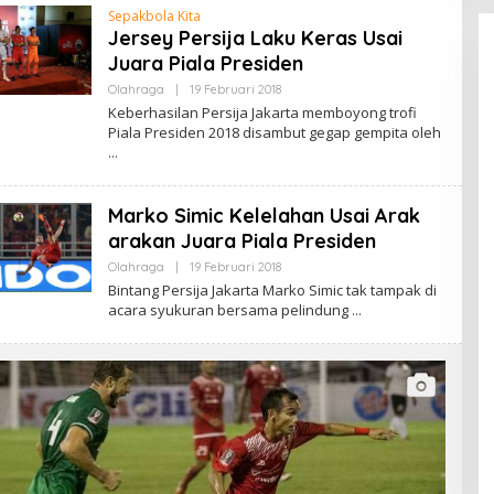
M
Sepakbola Kita
I
Jersey Persija Laku Keras Usai
N
Juara Piala Presiden
Olahraga
|
19 Februari 2018
O
L
Keberhasilan Persija Jakarta memboyong trofi
E
Piala Presiden 2018 disambut gegap gempita oleh
H
A
D
M
I
Marko Simic Kelelahan Usai Arak
N
arakan Juara Piala Presiden
Olahraga
|
19 Februari 2018
O
L
Bintang Persija Jakarta Marko Simic tak tampak di
E
acara syukuran bersama pelindung
H
A
D
M
I
N