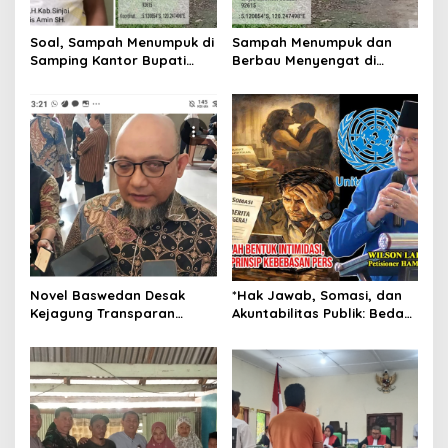
Soal, Sampah Menumpuk di
Sampah Menumpuk dan
Samping Kantor Bupati
Berbau Menyengat di
Lama Sinjai, DLH: Armada
Samping Kantor Bupati
Rusak Akibat Banjir, Segera
Lama Sinjai, Ganggu
Diangkut
Kenyamanan Warga
Novel Baswedan Desak
*Hak Jawab, Somasi, dan
Kejagung Transparan
Akuntabilitas Publik: Bedah
Tangani Dugaan Korupsi
Yuridis atas Sengketa
Eks Jampidsus Febrie
Pemberitaan Martin
Adriansyah: Jangan
Manoluk, Putri Arum dan
Biarkan Publik Kehilangan
Agung Nugroho*
Kepercayaan