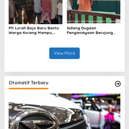
Plt Lurah Bojo Baru Bantu
Sidang Dugaan
Warga Kurang Mampu,
Penganiayaan Berujung
Hadiahkan Rumah Layak
Kematian di Wajo
Huni untuk Kusnul Kulup
Berlanjut, Saksi
Meringankan Sebut
Terdakwa Terlihat di Pasar
View More
Saat Hari Kejadian
Otomatif Terbaru