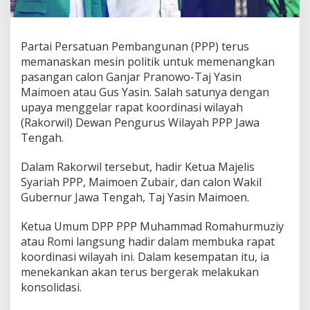
u
e
t
G
Partai Persatuan Pembangunan (PPP) terus
a
memanaskan mesin politik untuk memenangkan
n
j
pasangan calon Ganjar Pranowo-Taj Yasin
a
Maimoen atau Gus Yasin. Salah satunya dengan
r
upaya menggelar rapat koordinasi wilayah
d
(Rakorwil) Dewan Pengurus Wilayah PPP Jawa
a
Tengah.
n
G
u
Dalam Rakorwil tersebut, hadir Ketua Majelis
s
Syariah PPP, Maimoen Zubair, dan calon Wakil
Y
Gubernur Jawa Tengah, Taj Yasin Maimoen.
a
s
i
Ketua Umum DPP PPP Muhammad Romahurmuziy
n
atau Romi langsung hadir dalam membuka rapat
koordinasi wilayah ini. Dalam kesempatan itu, ia
menekankan akan terus bergerak melakukan
konsolidasi.