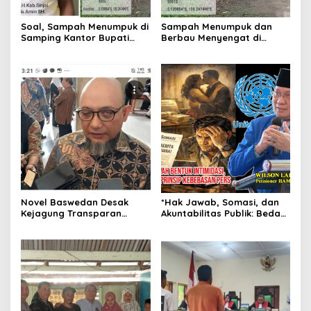
Soal, Sampah Menumpuk di
Sampah Menumpuk dan
Samping Kantor Bupati
Berbau Menyengat di
Lama Sinjai, DLH: Armada
Samping Kantor Bupati
Rusak Akibat Banjir, Segera
Lama Sinjai, Ganggu
Diangkut
Kenyamanan Warga
Novel Baswedan Desak
*Hak Jawab, Somasi, dan
Kejagung Transparan
Akuntabilitas Publik: Bedah
Tangani Dugaan Korupsi
Yuridis atas Sengketa
Eks Jampidsus Febrie
Pemberitaan Martin
Adriansyah: Jangan
Manoluk, Putri Arum dan
Biarkan Publik Kehilangan
Agung Nugroho*
Kepercayaan