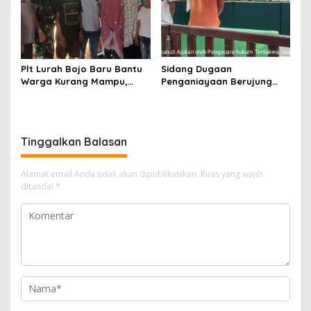
Plt Lurah Bojo Baru Bantu
Sidang Dugaan
Warga Kurang Mampu,
Penganiayaan Berujung
Hadiahkan Rumah Layak
Kematian di Wajo
Huni untuk Kusnul Kulup
Berlanjut, Saksi
Meringankan Sebut
Terdakwa Terlihat di Pasar
Tinggalkan Balasan
Saat Hari Kejadian
Alamat email Anda tidak akan dipublikasikan.
Ruas yang wajib
ditandai
*