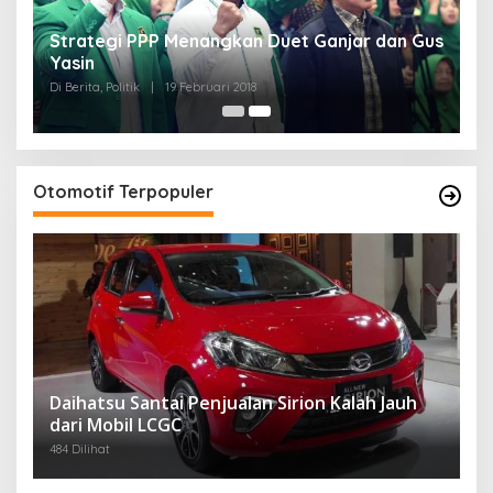
Strategi PPP Menangkan Duet Ganjar dan Gus
Yasin
Di Berita, Politik
|
19 Februari 2018
Otomotif Terpopuler
Daihatsu Santai Penjualan Sirion Kalah Jauh
dari Mobil LCGC
484 Dilihat